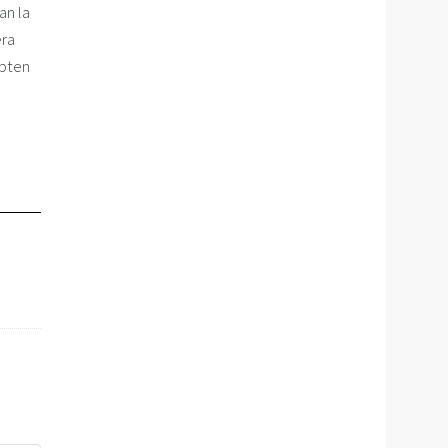
n la
era
opten