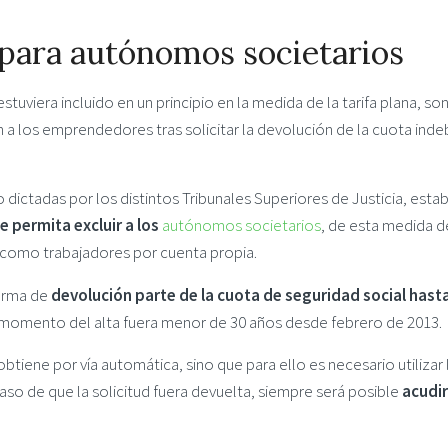
 para autónomos societarios
uviera incluido en un principio en la medida de la tarifa plana, so
 a los emprendedores tras solicitar la devolución de la cuota inde
 dictadas por los distintos Tribunales Superiores de Justicia, esta
 permita excluir a los
autónomos societarios
, de esta medida d
n como trabajadores por cuenta propia.
forma de
devolución parte de la cuota de seguridad social hast
l momento del alta fuera menor de 30 años desde febrero de 2013.
tiene por vía automática, sino que para ello es necesario utilizar 
caso de que la solicitud fuera devuelta, siempre será posible
acudir