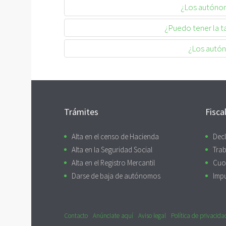
¿Los autónom
¿Puedo tener la ta
¿Los autón
Trámites
Fisca
Alta en el censo de Hacienda
Decl
Alta en la Seguridad Social
Trab
Alta en el Registro Mercantil
Cuo
Darse de baja de autónomos
Imp
Contacto
Anúnciate aquí
Aviso legal
Política de privacida