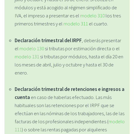
módulos y está acogido al régimen simplificado de
IVA, el impreso a presentar es el
modelo 310
los tres
primeros trimestres y el
modelo 311
el cuarto.
Declaración trimestral del IRPF
, deberás presentar
el
modelo 130
si tributas por estimación directa o el
modelo 131
si tributas por módulos, hasta el día 20 en
los meses de abril, julio y octubre y hasta el 30 de
enero.
Declaración trimestral de retenciones e ingresos a
cuenta
en caso de haberlas efectuado. Las más
habituales son las retenciones por el IRPF que se
efectúan en las nóminas de los trabajadores, las de las
facturas de los profesionales independientes (
modelo
111
) o sobre las rentas pagadas por alquileres