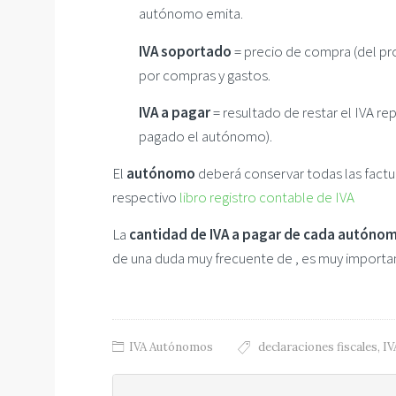
autónomo emita.
IVA soportado
= precio de compra (del pro
por compras y gastos.
IVA a pagar
= resultado de restar el IVA r
pagado el autónomo).
El
autónomo
deberá conservar todas las factur
respectivo
libro registro contable de IVA
La
cantidad de IVA a pagar de cada autóno
de una duda muy frecuente de , es muy import
IVA Autónomos
declaraciones fiscales
,
IV