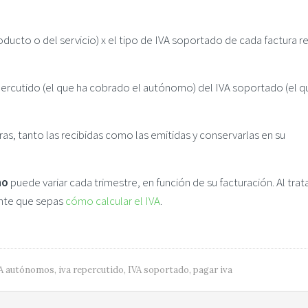
ducto o del servicio) x el tipo de IVA soportado de cada factura r
epercutido (el que ha cobrado el autónomo) del IVA soportado (el q
as, tanto las recibidas como las emitidas y conservarlas en su
mo
puede variar cada trimestre, en función de su facturación. Al trat
ante que sepas
cómo calcular el IVA
.
A autónomos
,
iva repercutido
,
IVA soportado
,
pagar iva