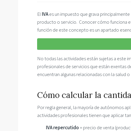
El
IVA
es un impuesto que grava principalmente 
producto o servicio. Conocer cómo funciona e
función de este concepto es un apartado esencia
No todas las actividades están sujetas a este i
profesionales de servicios que están exentas d
encuentran algunas relacionadas con la salud o 
Cómo calcular la cantid
Por regla general, la mayoría de autónomos aplic
actividades profesionales tienen que aplicar t
IVA repercutido
= precio de venta (product