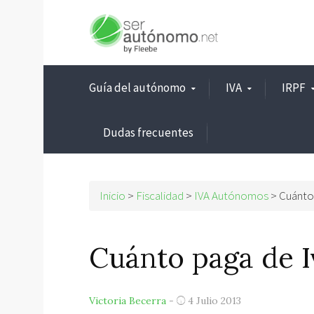
Guía del autónomo
IVA
IRPF
Dudas frecuentes
Inicio
>
Fiscalidad
>
IVA Autónomos
>
Cuánto
Cuánto paga de 
Victoria Becerra
-
4 Julio 2013