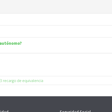
s autónomo?
El recargo de equivalencia
lidad
Seguridad Social