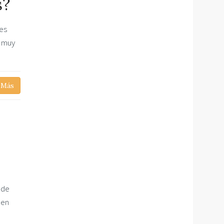
s?
 es
r muy
 Más
 de
uen