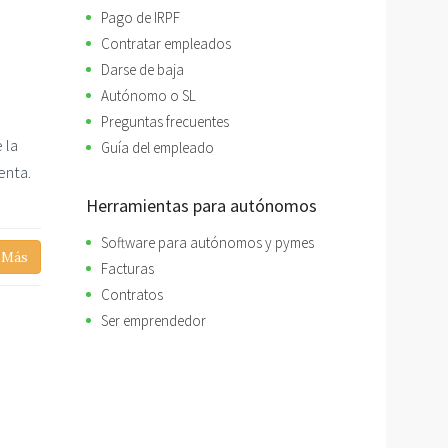
Pago de IRPF
Contratar empleados
Darse de baja
Autónomo o SL
Preguntas frecuentes
 la
Guía del empleado
enta.
Herramientas para autónomos
Software para autónomos y pymes
 Más
Facturas
Contratos
Ser emprendedor