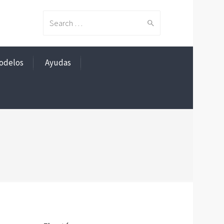
Search
odelos
Ayudas
for: