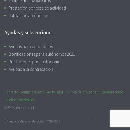
Tarifa plana de 60 euros
Prestación por cese de actividad
Jubilación autónomos
Ayudas y subvenciones
Ayudas para autónomos
Bonificaciones para autónomos 2021
Prestaciones para autónomos
Ayudas a la contratación
Contacto
Anúnciate aquí
Aviso legal
Política de privacidad
Quiénes somos
Política de cookies
© SerAutonomo.net
×
Última actualización del portal: 27/10/2025