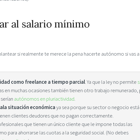
ar al salario mínimo
 plantear si realmente te merece la pena hacerte autónomo si vas a
vidad como freelance a tiempo parcial
. Ya que la ley no permite
s
nas en muchas ocasiones también tienen otro trabajo remunerado, 
 serían
autónomos en pluriactividad
.
ala situación económica
ya sea porque su sector o negocio está
enen clientes deudores que no pagan correctamente.
rofesionales que tienen un único cliente que le impone todas las
mo para ahorrarse las cuotas a la seguridad social. (No debes