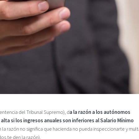
 sentencia del Tribunal Supremo), d
a la razón a los autónomos
lta si los ingresos anuales son inferiores al Salario Mínimo
n la razón no significa que hacienda no pueda inspeccionarte y mult
s te den la razón).