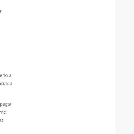
r
erlo a
sual a
 pagar
omo,
as