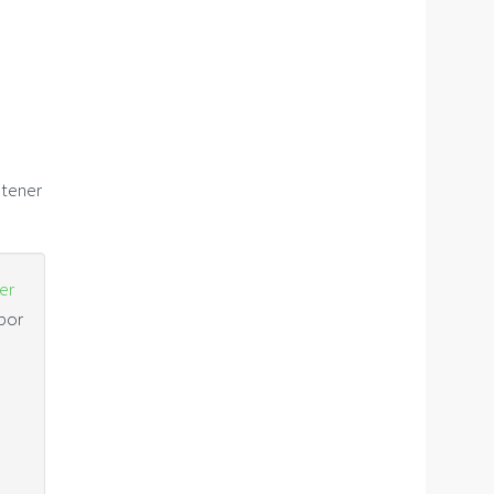
 tener
er
por