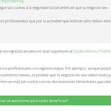
dependiente
).
ar sus cuotas a la seguridad social antes de que su negocio sea
llos profesionales que por la actividad que realizan sólo deben dar
e los ingresos anuales no sean superiores al
Salario Mínimo Profes
s a los profesionales con ingresos bajos. Por ejemplo, aunque pued
os primeros meses, es posible que tu negocio no sea viable hasta 
rten en más (sin contar con las declaraciones trimestrales que de
nar un autónomo para tener beneficios?