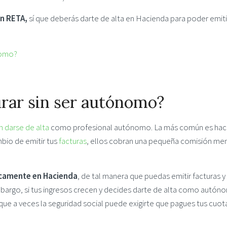
en RETA,
sí que deberás darte de alta en Hacienda para poder emiti
nomo?
rar sin ser autónomo?
in darse de alta
como profesional autónomo. La más común es hac
bio de emitir tus
facturas
, ellos cobran una pequeña comisión men
icamente en Hacienda
, de tal manera que puedas emitir facturas y
mbargo, si tus ingresos crecen y decides darte de alta como autón
que a veces la seguridad social puede exigirte que pagues tus cuot