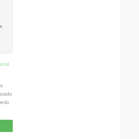
se
ional
as
pasado
berás