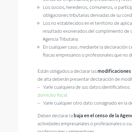
Los socios, herederos, comuneros, o partíci
obligaciones tributarias derivadas de su con
Los no establecidos en el territorio de apli
resultado exonerados del cumplimiento de ob
Agencia Tributaria.
En cualquier caso, mediante la declaración ce
físicas empresarios o profesionales que no dis
Están obligados a declarar las
modificaciones
de alta deberán presentar declaración de modif
– Varíe cualquiera de sus datos identificativos. 
domicilio fiscal
.
– Varíe cualquier otro dato consignado en la de
Deben declarar la
baja en el censo de la Agen
actividades empresariales o profesionales o c
profesionales y retenedores.