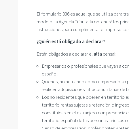
El formulario 036 es aquel que se utiliza para tr
modelo, la Agencia Tributaria obtendrá los prin
instrucciones para cumplimentar el impreso co
¿Quién está obligado a declarar?
Están obligados a declarar el
alta
censal:
Empresarios o profesionales que vayan a come
español.
Quienes, no actuando como empresarios o pro
realicen adquisiciones intracomunitarias de bi
Los no residentes que operen en territorio 
territorio rentas sujetas a retención o ingres
constituidas en el extranjero con presencia 
territorio español de las personas jurídicas
Censo de empresarios, profesionales y rete