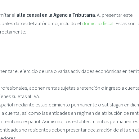
amitar el
alta censal en la Agencia Tributaria
. Al presentar este
cipales datos del autónomo, incluido el
domicilio fiscal
. Estas son l
rrectamente:
nzar el ejercicio de una o varias actividades económicas en terri
fesionales, abonen rentas sujetas a retención o ingreso a cuent
enes sujetas al IVA.
español mediante establecimiento permanente o satisfagan en dic
o a cuenta, así como las entidades en régimen de atribución de ren
en territorio español. Asimismo, los establecimientos permanentes
 o entidades no residentes deben presentar declaración de alta en el
nedores.