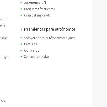
Autónomo o SL
Preguntas frecuentes
Guía del empleado
ieran
e la
Herramientas para autónomos
sonas
Software para autónomos y pymes
Facturas
Contratos
Ser emprendedor
ación
ios,