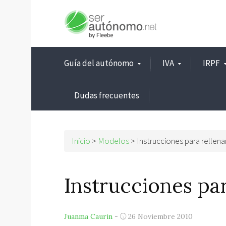
Guía del autónomo
IVA
IRPF
Dudas frecuentes
Inicio
>
Modelos
>
Instrucciones para rellen
Instrucciones pa
Juanma Caurin
-
26 Noviembre 2010