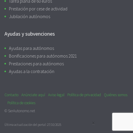
Tarifa plana de 60 euros
Prestación por cese de actividad
Jubilación autónomos
Ayudas y subvenciones
Ayudas para autónomos
Bonificaciones para autónomos 2021
Prestaciones para autónomos
Ayudas a la contratación
Contacto
Anúnciate aquí
Aviso legal
Política de privacidad
Quiénes somos
Política de cookies
© SerAutonomo.net
×
Última actualización del portal: 27/10/2025