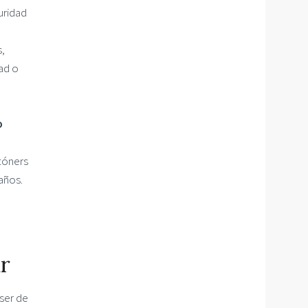
uridad
s,
ad o
o
 tóners
años.
ar
ser de