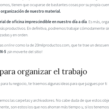
nomos, tienen que ocuparse de bastantes cosas por su propia cuen
 organización de nuestro material.
ial de oficina imprescindible en nuestro día a día
. Es más, orga
más productivos. En definitiva, podremos trabajar cómodamente si
zadas y en orden.
das
online
como la de 20milproductos.com, que te trae un descue
N-5
¡sin moverte del sitio!
 para organizar el trabajo
 para tu negocio, te traemos algunas ideas para que juzgues por ti
tenemos las carpetas y archivadores. No cabe duda de que estos obj
lmente, son estos los que nos ahorran más tiempo y, si los tenemos