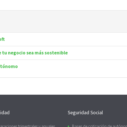
oft
e tu negocio sea más sostenible
autónomo
lidad
Seguridad Social
araciones trimestrales y anuales
Bases de cotización de autón