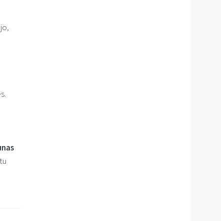
jo,
e
s.
unas
tu