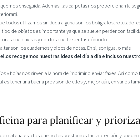
squemos enseguida. Además, las carpetas nos proporcionan la seg
eriorará.
que todos utilizamos sin duda alguna son los bolígrafos, rotuladore
e tipo de objetos es importante ya que se suelen perder con facilid
colores que quieras y con los que te sientas cómodo.
altar son los cuadernos y blocs de notas. En sí, son igual o más
 ellos recogemos nuestras ideas del día a día e incluso nuestr
olios y hojas nos sirven a la hora de imprimir o enviar faxes. Así como
al es tener una buena provisión de ellos y, mejor aún, en varios tam
icina para planificar y prioriz
e materiales a los que no les prestamos tanta atención y pueden 