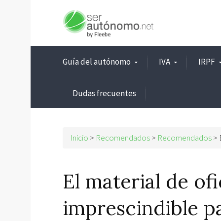
Guía del autónomo
IVA
IRPF
Dudas frecuentes
Inicio
>
Recomendados
>
Recomendados
>
El material de of
imprescindible p