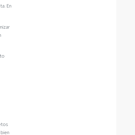
ta. En
nizar
n
nto
etos
 bien