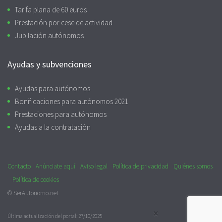
Tarifa plana de 60 euros
Prestación por cese de actividad
Jubilación autónomos
Ayudas y subvenciones
Ayudas para autónomos
Bonificaciones para autónomos 2021
Prestaciones para autónomos
Ayudas a la contratación
Contacto
Anúnciate aquí
Aviso legal
Política de privacidad
Quiénes somos
Política de cookies
© SerAutonomo.net
×
Última actualización del portal: 27/10/2025