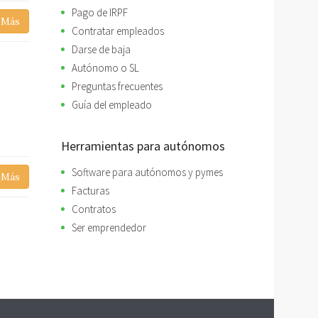
Pago de IRPF
 Más
Contratar empleados
Darse de baja
Autónomo o SL
Preguntas frecuentes
Guía del empleado
Herramientas para autónomos
Software para autónomos y pymes
 Más
Facturas
Contratos
Ser emprendedor