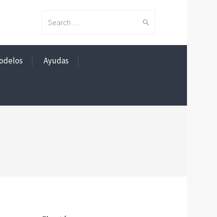
Search
odelos
Ayudas
for: