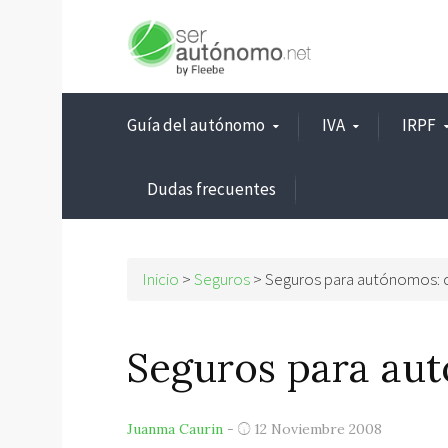
Guía del autónomo
IVA
IRPF
Dudas frecuentes
Inicio
>
Seguros
>
Seguros para autónomos: 
Seguros para au
Juanma Caurin
-
12 Noviembre 2008