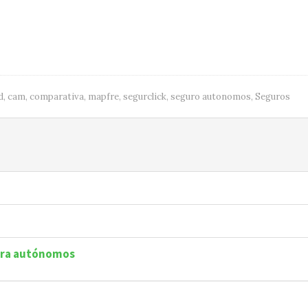
d
,
cam
,
comparativa
,
mapfre
,
segurclick
,
seguro autonomos
,
Seguros
para autónomos