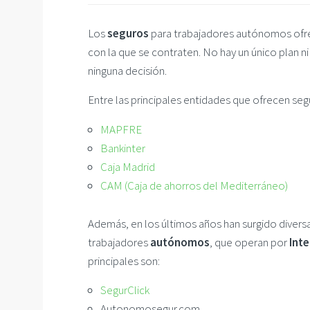
Los
seguros
para trabajadores autónomos ofre
con la que se contraten. No hay un único plan n
ninguna decisión.
Entre las principales entidades que ofrecen se
MAPFRE
Bankinter
Caja Madrid
CAM (Caja de ahorros del Mediterráneo)
Además, en los últimos años han surgido diver
trabajadores
autónomos
, que operan por
Int
principales son:
SegurClick
Autonomosegur.com