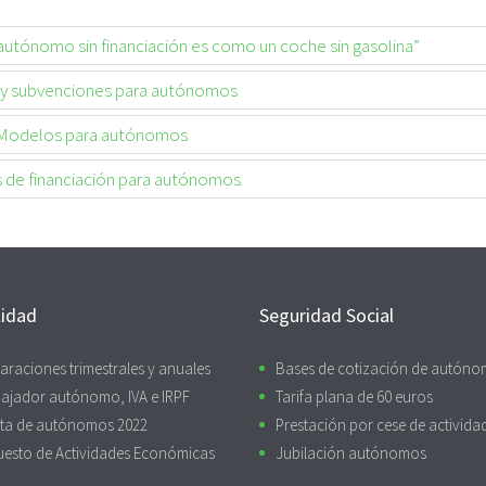
autónomo sin financiación es como un coche sin gasolina”
 y subvenciones para autónomos
Modelos para autónomos
 de financiación para autónomos
lidad
Seguridad Social
araciones trimestrales y anuales
Bases de cotización de autón
ajador autónomo, IVA e IRPF
Tarifa plana de 60 euros
ta de autónomos 2022
Prestación por cese de activida
uesto de Actividades Económicas
Jubilación autónomos