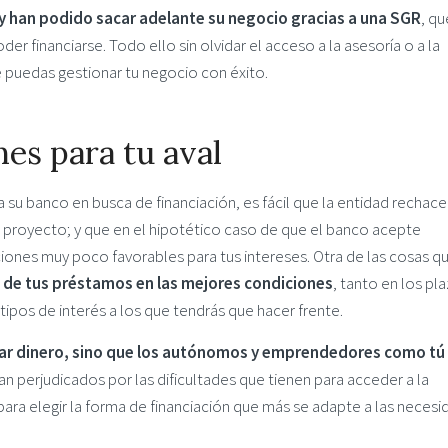
y han podido sacar adelante su negocio gracias a una SGR
, qu
er financiarse. Todo ello sin olvidar el acceso a la asesoría o a la
e puedas gestionar tu negocio con éxito.
es para tu aval
su banco en busca de financiación, es fácil que la entidad rechace
el proyecto; y que en el hipotético caso de que el banco acepte
ones muy poco favorables para tus intereses. Otra de las cosas q
s de tus préstamos en las mejores condiciones
, tanto en los pl
tipos de interés a los que tendrás que hacer frente.
ar dinero, sino que los autónomos y emprendedores como tú
an perjudicados por las dificultades que tienen para acceder a la
 para elegir la forma de financiación que más se adapte a las neces