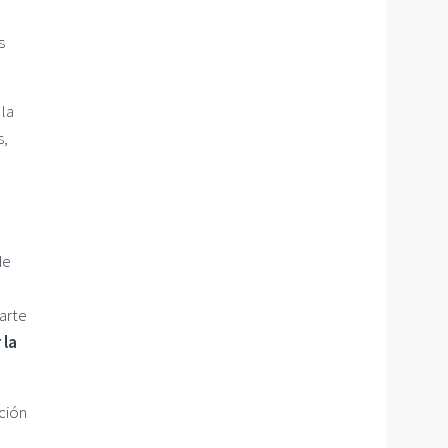
s
 la
s,
de
zarte
 la
ción