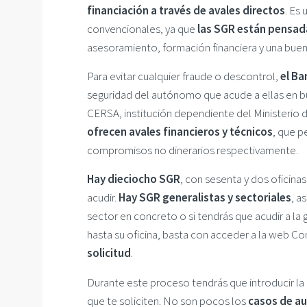
financiación a través de avales directos
. Es
convencionales, ya que
las SGR están pensa
asesoramiento, formación financiera y una bue
Para evitar cualquier fraude o descontrol,
el Ba
seguridad del autónomo que acude a ellas en bu
CERSA, institución dependiente del Ministerio d
ofrecen avales financieros y técnicos
, que p
compromisos no dinerarios respectivamente.
Hay dieciocho SGR
, con sesenta y dos oficinas
acudir.
Hay SGR generalistas y sectoriales
, a
sector en concreto o si tendrás que acudir a la 
hasta su oficina, basta con acceder a la web Co
solicitud
.
Durante este proceso tendrás que introducir l
que te soliciten. No son pocos los
casos de au