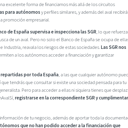
 una excelente forma de financiarnos más allá de los circuitos
das para autónomos
y perfiles similares, y además del aval recibirá
na promoción empresarial.
nco de España supervisa e inspecciona las SGR
, lo que refuerza
sca de un aval. Pero no solo el Banco de España se ocupa de ella
e Industria, reavala los riesgos de estas sociedades.
Las SGR nos
ermiten a los autónomos acceder a financiación y garantizar
repartidas por toda España
, a las que cualquier autónomo pue
sí que tendrás que consultar si existe una sociedad pensada para tu
generalista. Pero para acceder a ellas ni siquiera tienes que despla
nAvalSí,
registrarse en la correspondiente SGR y cumplimentar
a información de tu negocio, además de aportar toda la documenta
tónomos que no han podido acceder a la financiación que