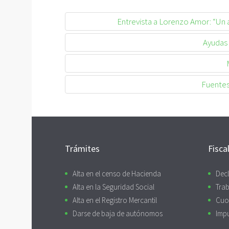
Entrevista a Lorenzo Amor: “Un 
Ayudas
Fuentes
Trámites
Fisca
Alta en el censo de Hacienda
Decl
Alta en la Seguridad Social
Trab
Alta en el Registro Mercantil
Cuo
Darse de baja de autónomos
Imp