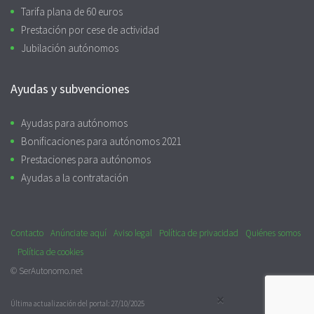
Tarifa plana de 60 euros
Prestación por cese de actividad
Jubilación autónomos
Ayudas y subvenciones
Ayudas para autónomos
Bonificaciones para autónomos 2021
Prestaciones para autónomos
Ayudas a la contratación
Contacto
Anúnciate aquí
Aviso legal
Política de privacidad
Quiénes somos
Política de cookies
© SerAutonomo.net
×
Última actualización del portal: 27/10/2025