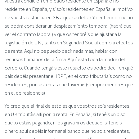
vuestra condición empleado residente en España o no
residente en España, y si sois residentes en España, el motivo
de vuestra estancia en GB a que se debe? Yo entiendo que no
se podrá considerar un desplazamiento temporal (habrá que
ver el contrato laboral) y que os tendréis que ajustar a la
legislación de UK , tanto en Seguridad Social como a efectos
de renta. Aquí no os puedo decir nada más, hablar con
recursos humanos de la firma. Aquí esta toda la madre del
cordero. Cuando tengáis esto resuelto os podré decir en qué
país debéis presentar el IRPF, en el otro tributaríais como no
residentes, por las rentas que tuvierais (siempre menores que
en el de residencia)
Yo creo que el final de esto es que vosotros sois residentes
en UK tributáis allí por la renta. En España, si tenéis un piso
que lo estáis pagando, ni os grava ni os deduce, si tenéis
dinero aquí debéis informar al banco que no sois residentes,