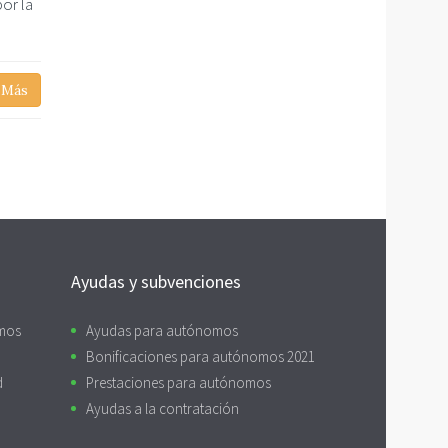
or la
 Más
Ayudas y subvenciones
omos
Ayudas para autónomos
Bonificaciones para autónomos 2021
d
Prestaciones para autónomos
Ayudas a la contratación