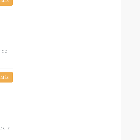
 Más
endo
 Más
 a la