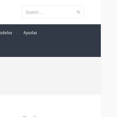
Search
odelos
Ayudas
for: