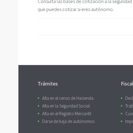
Consulta las bases de cotización a la seguridad 
que puedes cotizar si eres autónomo.
Trámites
Fisca
Alta en el censo de Hacienda
Decl
Alta en la Seguridad Social
Trab
Alta en el Registro Mercantil
Cuo
Darse de baja de autónomos
Imp