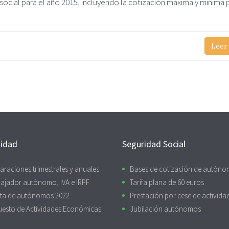
social para el año 2015, incluyendo la cotización máxima y mínima p
Leer
lidad
Seguridad Social
araciones trimestrales y anuales
Bases de cotización de autón
ajador autónomo, IVA e IRPF
Tarifa plana de 60 euros
ta de autónomos 2022
Prestación por cese de activida
uesto de Actividades Económicas
Jubilación autónomos