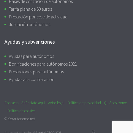
Bases de cotización de autónomos
Tarifa plana de 60 euros
Prestación por cese de actividad
Jubilación autónomos
Ayudas y subvenciones
Ayudas para autónomos
Bonificaciones para autónomos 2021
Prestaciones para autónomos
Ayudas a la contratación
Contacto
Anúnciate aquí
Aviso legal
Política de privacidad
Quiénes somos
Política de cookies
© SerAutonomo.net
×
Última actualización del portal: 27/10/2025