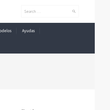
Search
odelos
Ayudas
for: