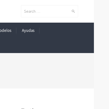
Search
odelos
Ayudas
for: