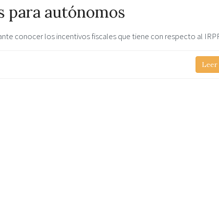
es para autónomos
te conocer los incentivos fiscales que tiene con respecto al IRPF
Leer