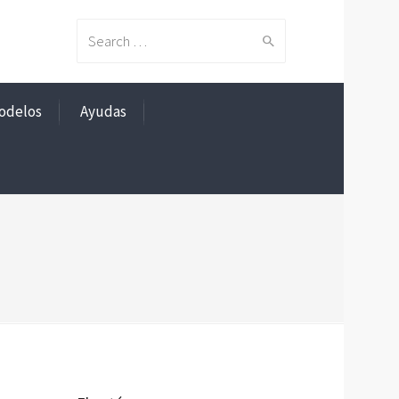
Search
odelos
Ayudas
for: