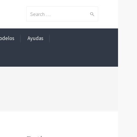
Search
odelos
Ayudas
for: