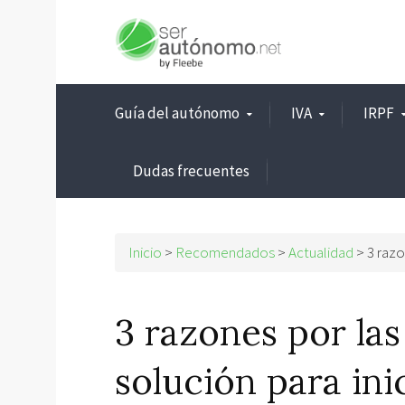
Guía del autónomo
IVA
IRPF
Dudas frecuentes
Inicio
>
Recomendados
>
Actualidad
>
3 razo
3 razones por la
solución para ini