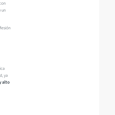
con
y un
ofesión
fica
d, ya
 alto