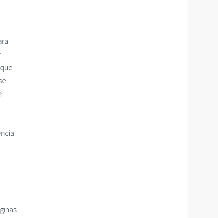
ara
r
 que
se
e
encia
ginas