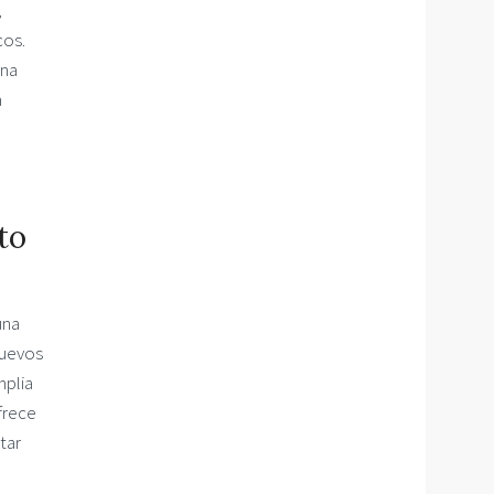
,
cos.
una
a
to
una
nuevos
mplia
frece
tar