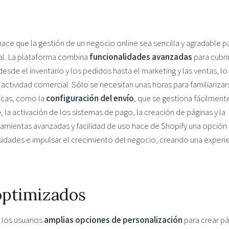
hace que la gestión de un negocio online sea sencilla y agradable p
ital. La plataforma combina
funcionalidades avanzadas
para cubri
sde el inventario y los pedidos hasta el marketing y las ventas, lo
actividad comercial. Sólo se necesitan unas horas para familiarizar
sicas, como la
configuración del envío
, que se gestiona fácilment
o
, la activación de los sistemas de pago, la creación de páginas y la
amientas avanzadas y facilidad de uso hace de Shopify una opción
sidades e impulsar el crecimiento del negocio, creando una experi
 optimizados
 los usuarios
amplias opciones de personalización
para crear pá