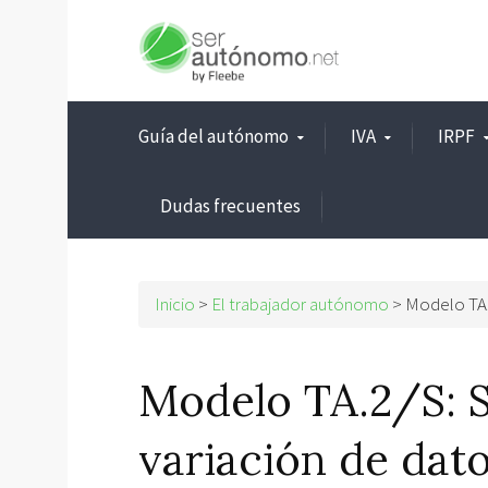
Guía del autónomo
IVA
IRPF
Dudas frecuentes
Inicio
>
El trabajador autónomo
>
Modelo TA.2
Modelo TA.2/S: So
variación de dato