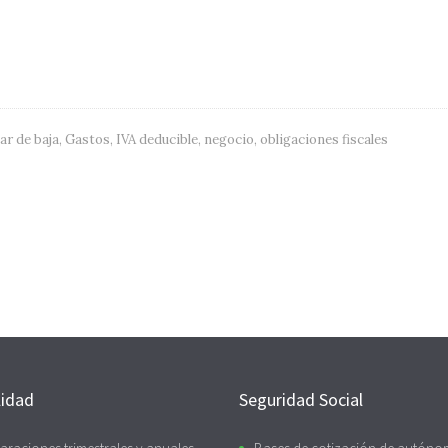
ar de baja
,
Gastos
,
IVA deducible
,
negocio
,
obligaciones fiscales
lidad
Seguridad Social