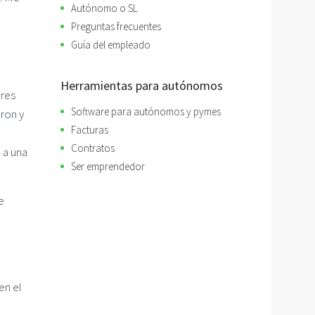
Autónomo o SL
Preguntas frecuentes
Guía del empleado
Herramientas para autónomos
ores
Software para autónomos y pymes
ron y
Facturas
Contratos
 a una
Ser emprendedor
e
en el