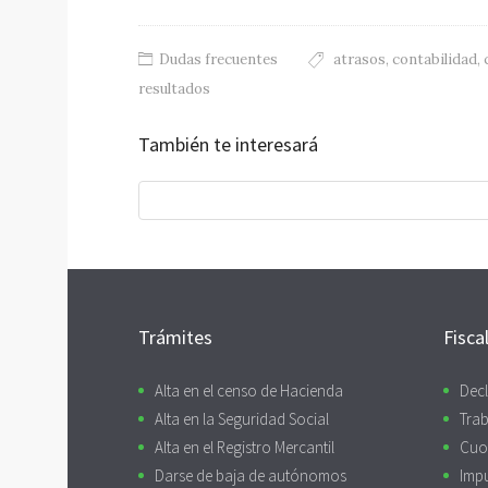
Dudas frecuentes
atrasos
,
contabilidad
,
resultados
También te interesará
Trámites
Fisca
Alta en el censo de Hacienda
Decl
Alta en la Seguridad Social
Trab
Alta en el Registro Mercantil
Cuo
Darse de baja de autónomos
Imp