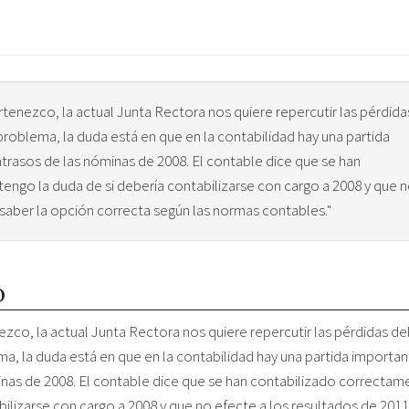
rtenezco, la actual Junta Rectora nos quiere repercutir las pérdida
problema, la duda está en que en la contabilidad hay una partida
trasos de las nóminas de 2008. El contable dice que se han
engo la duda de si debería contabilizarse con cargo a 2008 y que 
 saber la opción correcta según las normas contables."
o
zco, la actual Junta Rectora nos quiere repercutir las pérdidas de
a, la duda está en que en la contabilidad hay una partida importan
inas de 2008. El contable dice que se han contabilizado correctam
bilizarse con cargo a 2008 y que no efecte a los resultados de 201