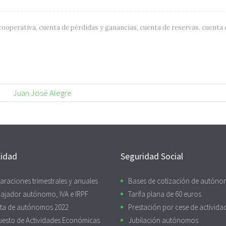
cooperativa
,
cuenta de pérdidas y ganancias
,
cuenta de reservas
,
cuenta 
Juan José Alegre
lidad
Seguridad Social
araciones trimestrales y anuales
Bases de cotización de autón
ajador autónomo, IVA e IRPF
Tarifa plana de 60 euros
ta de autónomos 2022
Prestación por cese de activida
uesto de Actividades Económicas
Jubilación autónomos