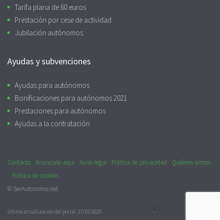
Tarifa plana de 60 euros
Prestación por cese de actividad
Jubilación autónomos
Ayudas y subvenciones
Ayudas para autónomos
Bonificaciones para autónomos 2021
Prestaciones para autónomos
Ayudas a la contratación
Contacto
Anúnciate aquí
Aviso legal
Política de privacidad
Quiénes somos
Política de cookies
© SerAutonomo.net
×
Última actualización del portal: 27/10/2025